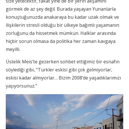
size yetecektir, fakat yine de bir yerin akşamını
görmek de az şey değil. Burada yaşayan Yunanlarla
konuştuğunuzda anakaraya bu kadar uzak olmak ve
ilişkilerin stresli olduğu bir ülkeye bağımlı yaşamanın
zorluğunu da hissetmek mümkün. Halklar arasında
hiçbir sorun olmasa da politika her zaman kavgaya
meyilli.
Üstelik Meis’te gezerken sohbet ettiğimiz bir esnafın
söylediği gibi, “Türkler eskisi gibi çok gelmiyorlar,
eskisi kadar almıyorlar… Bizim 2008’de yaşadıklarımızı
yaşıyorsunuz.”