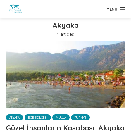
MENU
Akyaka
1 articles
AKYAKA
EGE BÖLGESI
MUĞLA
TÜRKIYE
Güzel İnsanların Kasabası: Akyaka