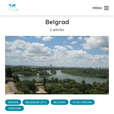
MENU
Belgrad
2 articles
AVRUPA
BALKANLAR 2012
BELGRAD
DOĞU AVRUPA
SIRBISTAN