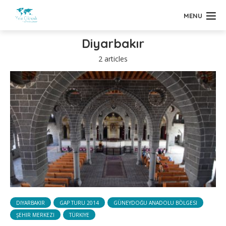
MENU
Diyarbakır
2 articles
DIYARBAKIR
GAP TURU 2014
GÜNEYDOĞU ANADOLU BÖLGESI
ŞEHIR MERKEZI
TÜRKIYE