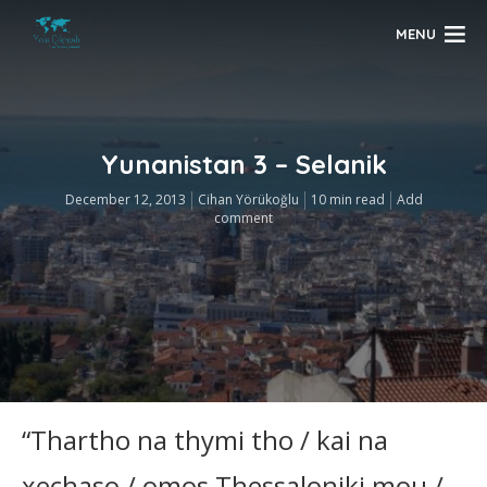
MENU
Yunanistan 3 – Selanik
December 12, 2013
Cihan Yörükoğlu
10 min read
Add
comment
“Thartho na thymi tho / kai na
xechaso / omos Thessaloniki mou /