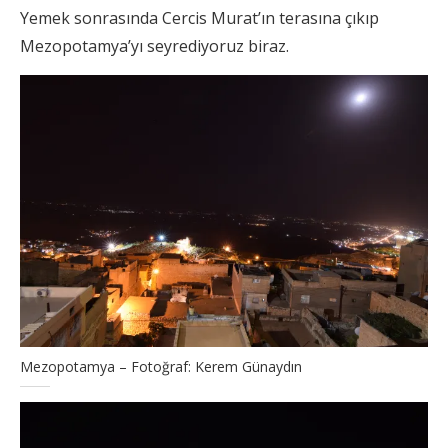
Yemek sonrasında Cercis Murat’ın terasına çıkıp
Mezopotamya’yı seyrediyoruz biraz.
Mezopotamya – Fotoğraf: Kerem Günaydın