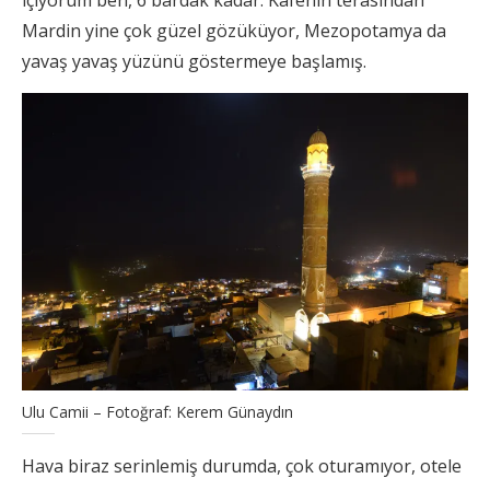
içiyorum ben, 6 bardak kadar. Kafenin terasından
Mardin yine çok güzel gözüküyor, Mezopotamya da
yavaş yavaş yüzünü göstermeye başlamış.
Ulu Camii – Fotoğraf: Kerem Günaydın
Hava biraz serinlemiş durumda, çok oturamıyor, otele