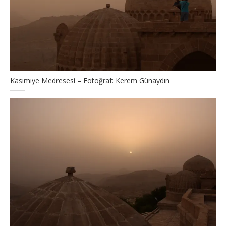
Kasımıye Medresesi – Fotoğraf: Kerem Günaydın