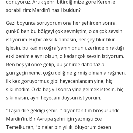
dönüyoruz. Artık şehri bitirdiğimize göre Kerem’e
sorabilirim: Mardin’i nasıl buldun?
Gezi boyunca soruyorum ona her şehirden sonra,
çünkü ben bu bölgeyi çok sevmiştim, o da çok sevsin
istiyorum. Hiçbir aksilik olmasın, her şey tıkır tıkır
işlesin, bu kadim coğrafyanın onun üzerinde bıraktığı
etki benimle aynı olsun, o kadar çok sevsin istiyorum.
Ben beş yıl önce gelip, bu şehirde daha fazla
gün geçirmeme, çoğu deliğine girmiş olmama rağmen,
ilk kez görüyormuş gibi heyecanlandım yine, hiç
sıkılmadım. O da beş yıl sonra yine gelmek istesin, hiç
sıkılmasın, aynı heyecanı duysun istiyorum.
“Taşın dile geldiği şehir…” diyor tanıtım broşüründe
Mardin’in. Bir Avrupa şehri için yazmıştı Ece
Temelkuran, “binalar bin yıllık, ölüyorum desen