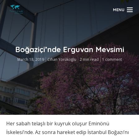
MENU
Boğaziçi’nde Erguvan Mevsimi
March 18, 2019
Cihan Yörükoğlu
2 min read
1 comment
Her sabah telaşlı bir kuyruk oluşur Eminönü
İskelesi’nde. Az sonra hareket edip İstanbul Boğazı’nı