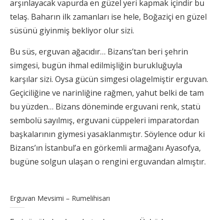
arşınlayacak vapurda en güzel yeri kapmak içindir bu
telaş. Baharın ilk zamanları ise hele, Boğaziçi en güzel
süsünü giyinmiş bekliyor olur sizi.
Bu süs, erguvan ağacıdır… Bizans’tan beri şehrin
simgesi, bugün ihmal edilmişliğin burukluğuyla
karşılar sizi. Oysa gücün simgesi olagelmiştir erguvan.
Geçiciliğine ve narinliğine rağmen, yahut belki de tam
bu yüzden… Bizans döneminde erguvani renk, statü
sembolü sayılmış, erguvani cüppeleri imparatordan
başkalarının giymesi yasaklanmıştır. Söylence odur ki
Bizans’ın İstanbul’a en görkemli armağanı Ayasofya,
bugüne solgun ulaşan o rengini erguvandan almıştır.
Erguvan Mevsimi – Rumelihisarı