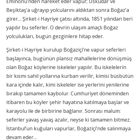
Eminönü’nden hareket eder vapur; Üsküdar ve
Beşiktaş’a uğrayıp yolcularını aldıktan sonra Boğaz’a
girer… Şirket-i Hayriye çatısı altında, 1851 yılından beri
yapılır bu seferler. O devrin ulaşım amaçlı Boğaz
yolculukları, bugün gezginlere hitap eder.
Şirket-i Hayriye kurulup Boğaziçi’ne vapur seferleri
başlayınca, bugünün plansız mahallelerine dönüşmüş
olan Boğaz köylerine iskeleler yapılır. Bu iskelelerin
bir kısmı sahil yollarına kurban verilir, kimisi büsbütün
kara içinde kalır, kimi iskeleler ise yerlerini yenilerine
bırakıp tamamen kaybolur. Cumhuriyet döneminden
itibaren bu köyler şehir hayatına katılmaya başlar ve
karayolu ile de birbirine bağlanır. Sonrası malum:
seferler yavaş yavaş azalır, neyse ki tamamen bitmez.
İstanbul’un kuğuları vapurlar, Boğaziçi’nde salınmaya
devam eder…