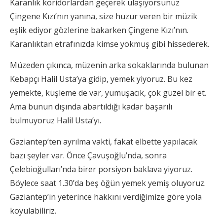
Karanlık koridorlardan geçerek ulaşıyorsunuz
Çingene Kızı’nın yanına, size huzur veren bir müzik
eşlik ediyor gözlerine bakarken Çingene Kızı’nın.
Karanlıktan etrafınızda kimse yokmuş gibi hissederek.
Müzeden çıkınca, müzenin arka sokaklarında bulunan
Kebapçı Halil Usta’ya gidip, yemek yiyoruz. Bu kez
yemekte, küşleme de var, yumuşacık, çok güzel bir et.
Ama bunun dışında abartıldığı kadar başarılı
bulmuyoruz Halil Usta’yı.
Gaziantep’ten ayrılma vakti, fakat elbette yapılacak
bazı şeyler var. Önce Çavuşoğlu’nda, sonra
Çelebioğulları’nda birer porsiyon baklava yiyoruz.
Böylece saat 1.30’da beş öğün yemek yemiş oluyoruz.
Gaziantep’in yeterince hakkını verdiğimize göre yola
koyulabiliriz.