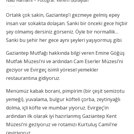
Naib Hamamı – Fotoğraf: Kerem Günaydın
Ortalık çok sakin, Gaziantep’i gezmeye gelmiş epey
insan var sokakta dolaşan. Sanki bir önceki gece hiçbir
şey olmamış dersiniz görseniz. Öyle bir normallik…
Sanki bu şehir her gece aynı şeyleri yaşıyormuş gibi.
Gaziantep Mutfağı hakkında bilgi veren Emine Göğüş
Mutfak Müzesi’ni ve ardından Cam Eserler Müzesi’ni
geziyor ve Evirgeç isimli yöresel yemekler
restaurantına gidiyoruz.
Menümüz kabak borani, pimpirim (bir çeşit semizotu
yemeği), yuvalama, bulgur köfteli çorba, zeytinyağlı
dolma, içli köfte ve mumbar yiyoruz. Evirgeç’in
ardından ilk olarak iyi hazırlanmış Gaziantep Kent
Müzesi’ni geziyoruz ve rotamızı Kurtuluş Camii’ne
çeviriyoruz.