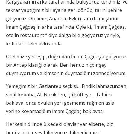
Karşıyaka’nın arka taraflarında buluyoruz kendimizi ve
tekrar yaptığımız bir ayarla geri dönüp, tarihi şehire
giriyoruz. Otelimiz, Anadolu Evleri tam da meşhuur
İmam Çağdaş’ın arka tarafında. Öyle ki, “İmam Çağdaş,
otelin restaurantı” diye dalga bile geçiyoruz yeriyle,
kokular otelin avlusunda.
Otelimize yerleşip, doğrudan İmam Çağdaş’a gidiyoruz
bir Antep klasiği olarak. Ben henüz hiçbir şey
duymuyorum ve kimsenin duymadığını zannediyorum.
Yemeğimiz bir Gaziantep seçkisi… Fındık lahmacundan,
simit kebaba, Ali Nazik’ten, içli köfteye… Tabii ki
baklava, onca övülen yeri gezmeme rağmen asla
yerine koyamadığım İmam Çağdaş baklavası.
Herkesin dilinde ülkedeki olaylar var elbette, biz
henüz hiçbir şey bilmiyoruz, bilmediğimizi