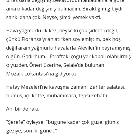
ama o kadar değişmiş bulmadım. Bıraktığım gibiydi
sanki daha çok. Neyse, şimdi yemek vakti.
Hava yağmurlu ilk kez, neyse ki çok şiddetli değil,
çünkü Floransa’yı anlatırken söylemiştim, pek hoş
değil aram yağmurlu havalarla. Aleviler’in bayramıymış
o gün, Gadirhum… Etraftaki çoğu yer kapalı olabilirmiş
o yüzden. Öneri üzerine, Şelale’de bulunan
Mozaik Lokantası’na gidiyoruz.
Hatay Mezeleri’ne kavuşma zamanı: Zahter salatası,
humus, içli köfte, muhammara, tepsi kebabı…
Ah, bir de rakı.
“Şerefe” öyleyse, “bugüne kadar çok güzel gitmiş
geziye, son iki güne…”