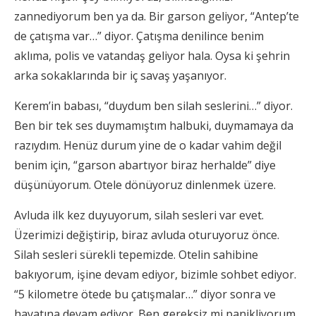
zannediyorum ben ya da. Bir garson geliyor, “Antep’te
de çatışma var…” diyor. Çatışma denilince benim
aklıma, polis ve vatandaş geliyor hala. Oysa ki şehrin
arka sokaklarında bir iç savaş yaşanıyor.
Kerem’in babası, “duydum ben silah seslerini…” diyor.
Ben bir tek ses duymamıştım halbuki, duymamaya da
razıydım. Henüz durum yine de o kadar vahim değil
benim için, “garson abartıyor biraz herhalde” diye
düşünüyorum. Otele dönüyoruz dinlenmek üzere.
Avluda ilk kez duyuyorum, silah sesleri var evet.
Üzerimizi değiştirip, biraz avluda oturuyoruz önce.
Silah sesleri sürekli tepemizde. Otelin sahibine
bakıyorum, işine devam ediyor, bizimle sohbet ediyor.
“5 kilometre ötede bu çatışmalar…” diyor sonra ve
hayatına devam ediyor. Ben gereksiz mi panikliyorum